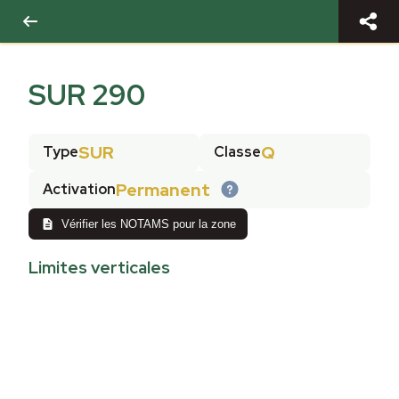
SUR 290
SUR
Q
Type
Classe
Permanent
Activation
Vérifier les NOTAMS pour la zone
Limites verticales