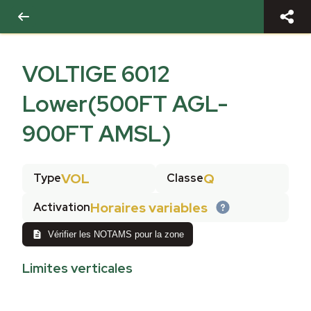
VOLTIGE 6012
Lower(500FT AGL-
900FT AMSL)
VOL
Q
Type
Classe
Horaires variables
Activation
Vérifier les NOTAMS pour la zone
Limites verticales