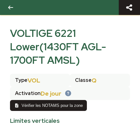
VOLTIGE 6221
Lower(1430FT AGL-
1700FT AMSL)
VOL
Q
Type
Classe
De jour
Activation
Vérifier les NOTAMS pour la zone
Limites verticales