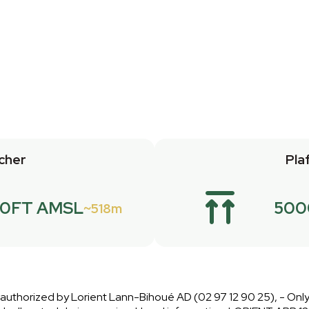
cher
Pla
00FT AMSL
500
518m
s authorized by Lorient Lann-Bihoué AD (02 97 12 90 25), - Onl