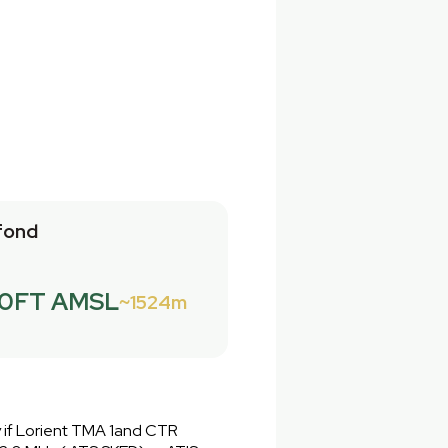
fond
0FT AMSL
1524m
y if Lorient TMA 1and CTR