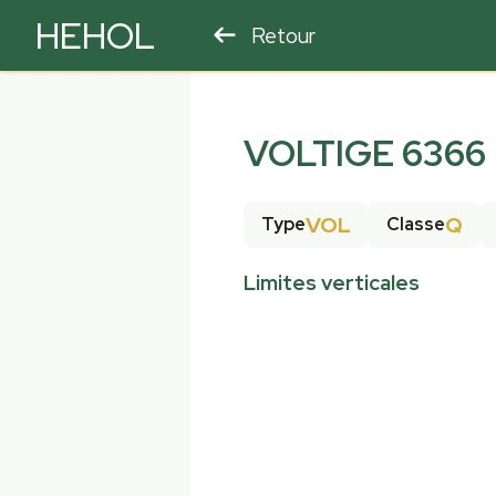
HEHOL
Retour
PARAPENTE
ULM
VOLTIGE 6366
VOL
Q
Type
Classe
Limites verticales