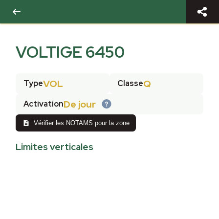
VOLTIGE 6450
VOL
Q
Type
Classe
De jour
Activation
Vérifier les NOTAMS pour la zone
Limites verticales