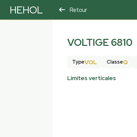
HEHOL
Retour
PARAPENTE
ULM
VOLTIGE 6810
VOL
Q
Type
Classe
Limites verticales