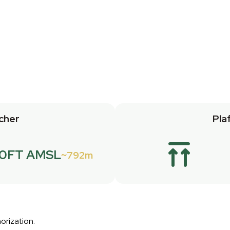
cher
Pla
0FT AMSL
792m
rization.