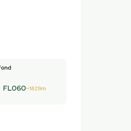
fond
FL060
1829m