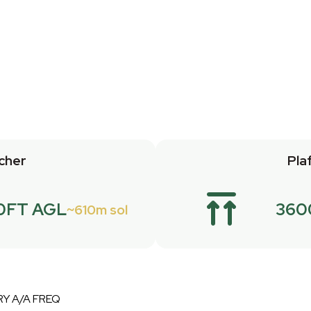
cher
Pla
0FT AGL
360
610m sol
RY A/A FREQ