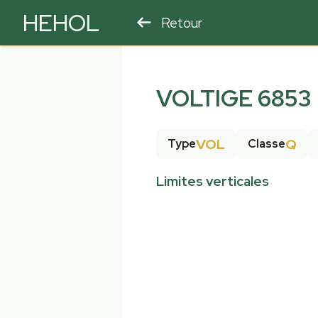
HEHOL
Retour
PARAPENTE
ULM
VOLTIGE 6853
VOL
Q
Type
Classe
Limites verticales