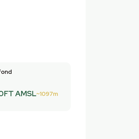
fond
0FT AMSL
1097m