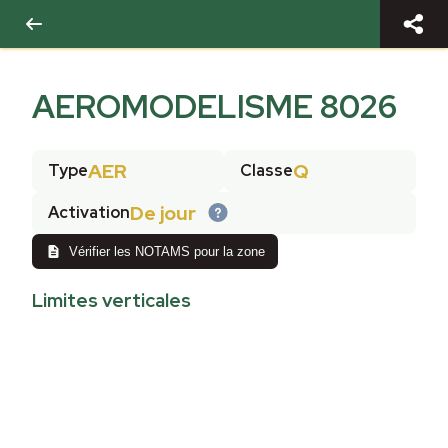
AEROMODELISME 8026
AER
Q
Type
Classe
De jour
Activation
Vérifier les NOTAMS pour la zone
Limites verticales