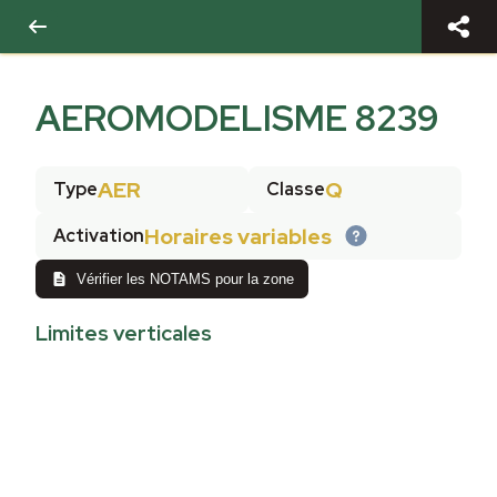
AEROMODELISME 8239
AER
Q
Type
Classe
Horaires variables
Activation
Vérifier les NOTAMS pour la zone
Limites verticales