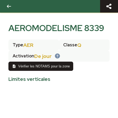
AEROMODELISME 8339
AER
Q
Type
Classe
De jour
Activation
Vérifier les NOTAMS pour la zone
Limites verticales