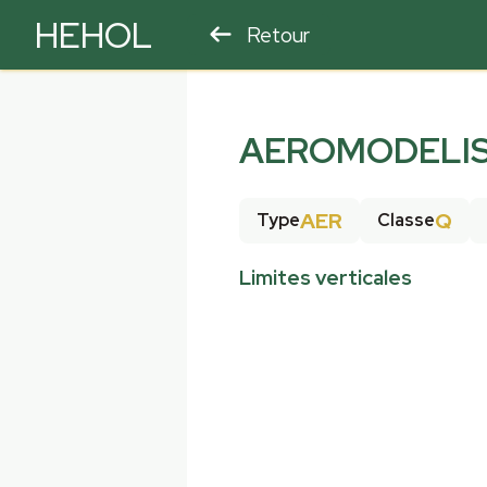
HEHOL
Retour
PARAPENTE
ULM
AEROMODELIS
AER
Q
Type
Classe
Limites verticales