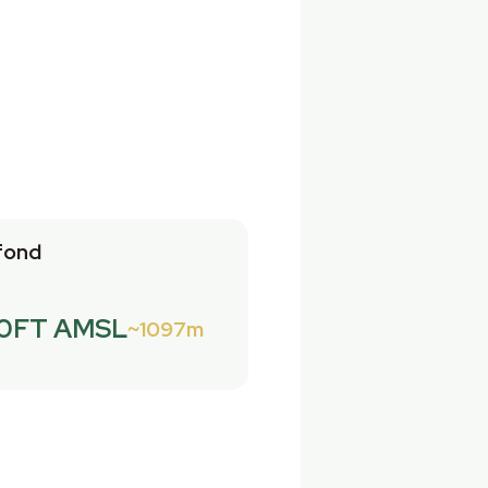
fond
0FT AMSL
1097m