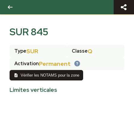
SUR 845
SUR
Q
Type
Classe
Permanent
Activation
Vérifier les NOTAMS pour la zone
Limites verticales