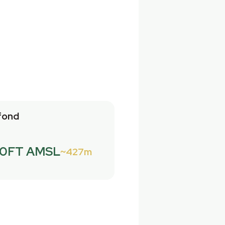
fond
00FT AMSL
427m