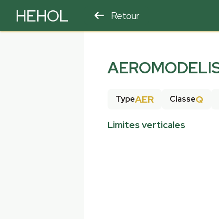
HEHOL
Retour
PARAPENTE
ULM
AEROMODELIS
AER
Q
Type
Classe
Limites verticales