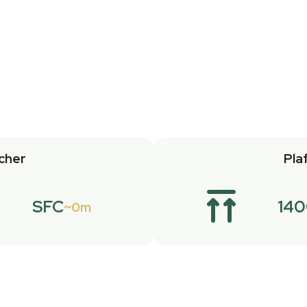
cher
Pla
SFC
14
0m