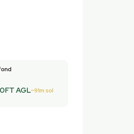
fond
0FT AGL
91m sol