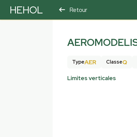
HEHOL
Retour
PARAPENTE
ULM
AEROMODELIS
AER
Q
Type
Classe
Limites verticales