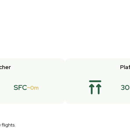
cher
Pla
SFC
30
0m
flights.