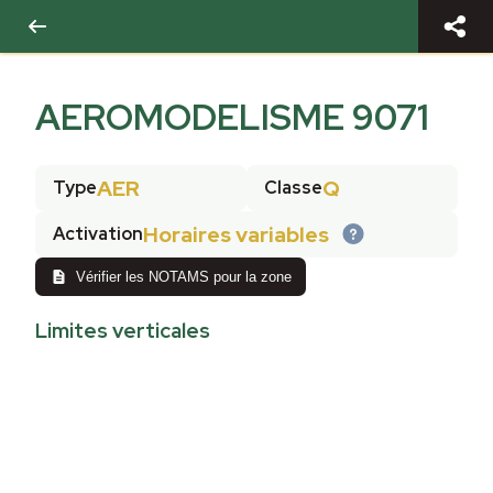
AEROMODELISME 9071
AER
Q
Type
Classe
Horaires variables
Activation
Vérifier les NOTAMS pour la zone
Limites verticales