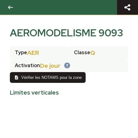
AEROMODELISME 9093
AER
Q
Type
Classe
De jour
Activation
Vérifier les NOTAMS pour la zone
Limites verticales