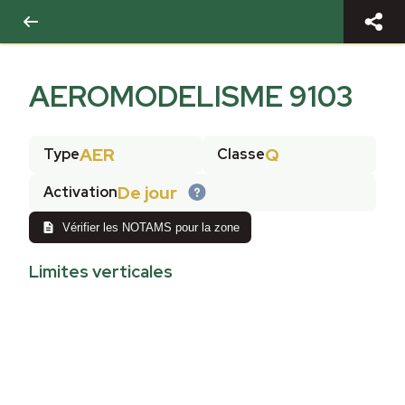
AEROMODELISME 9103
AER
Q
Type
Classe
De jour
Activation
Vérifier les NOTAMS pour la zone
Limites verticales