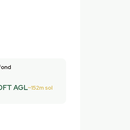
fond
0FT AGL
152m sol