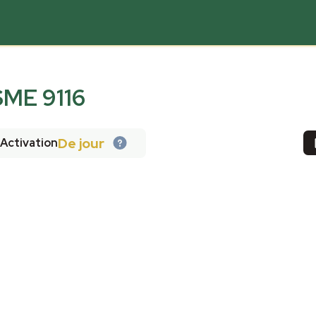
ME 9116
De jour
Activation