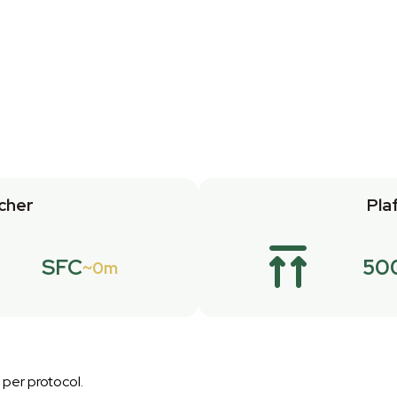
cher
Pla
SFC
50
0m
 per protocol.