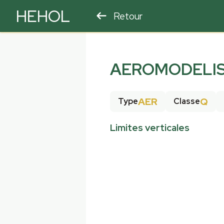
HEHOL
Retour
PARAPENTE
ULM
AEROMODELIS
AER
Q
Type
Classe
Limites verticales