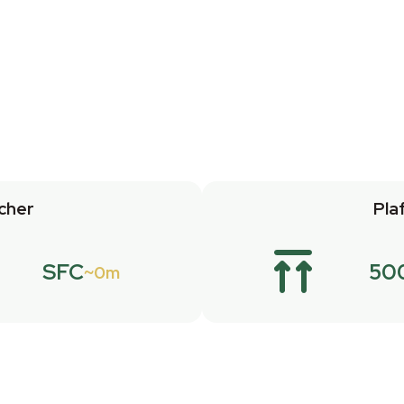
cher
Pla
SFC
50
0m