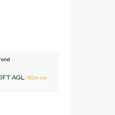
fond
0FT AGL
152m sol