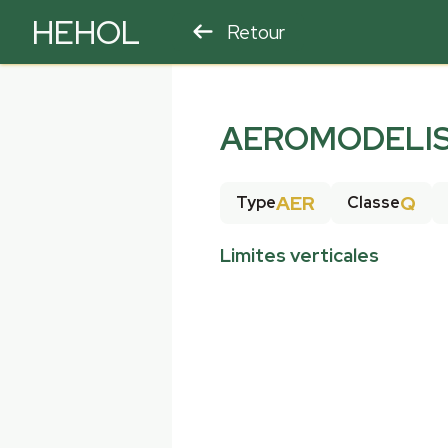
HEHOL
Retour
PARAPENTE
ULM
AEROMODELIS
AER
Q
Type
Classe
Limites verticales