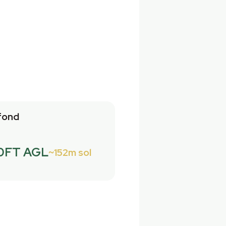
fond
0FT AGL
152m sol