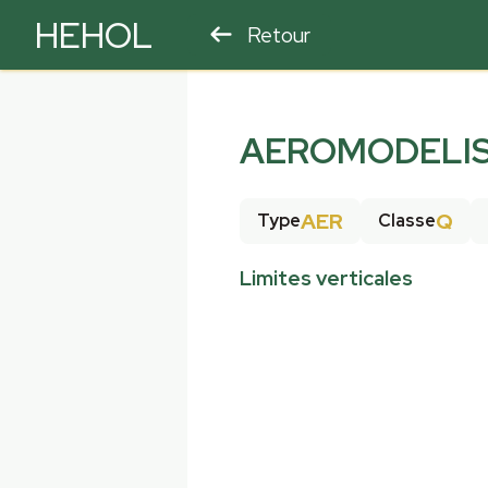
HEHOL
Retour
PARAPENTE
ULM
AEROMODELIS
AER
Q
Type
Classe
Limites verticales