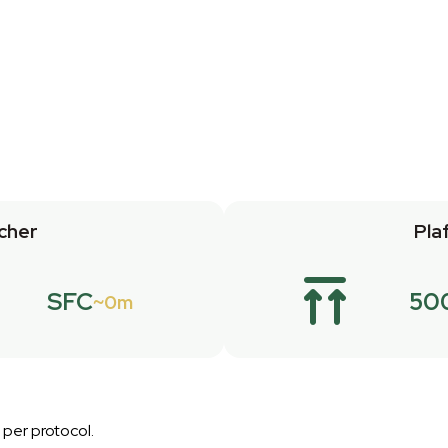
cher
Pla
SFC
50
0m
 per protocol.