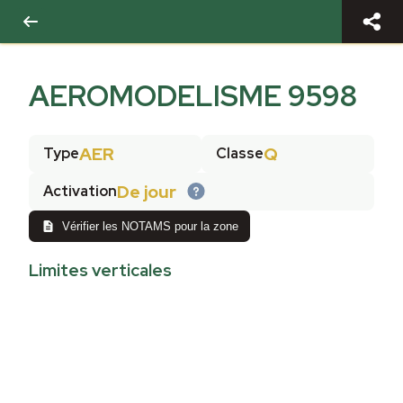
AEROMODELISME 9598
AER
Q
Type
Classe
De jour
Activation
Vérifier les NOTAMS pour la zone
Limites verticales