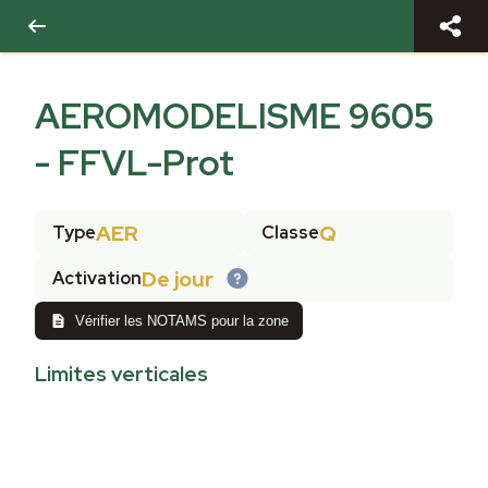
AEROMODELISME 9605
- FFVL-Prot
AER
Q
Type
Classe
De jour
Activation
Vérifier les NOTAMS pour la zone
Limites verticales