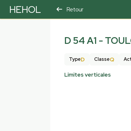
HEHOL
Retour
PARAPENTE
ULM
D 54 A1 - TOU
D
Q
Type
Classe
Act
Limites verticales