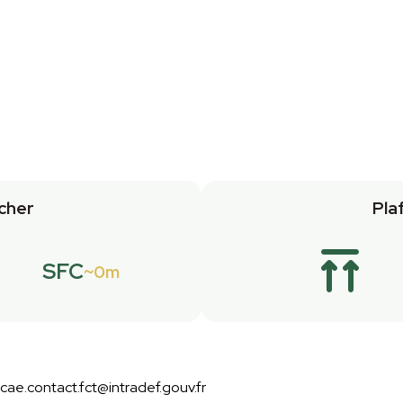
cher
Pla
SFC
0m
ae.contact.fct@intradef.gouv.fr