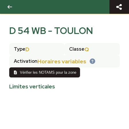
D 54 WB - TOULON
D
Q
Type
Classe
Horaires variables
Activation
Vérifier les NOTAMS pour la zone
Limites verticales