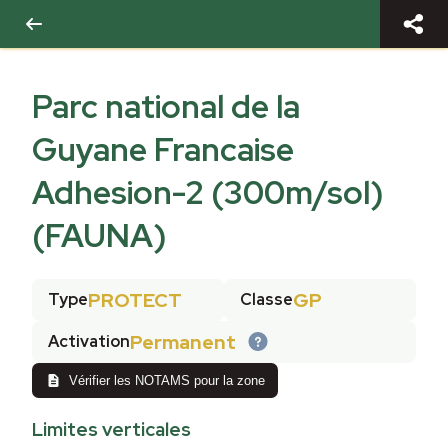
Parc national de la
Guyane Francaise
Adhesion-2 (300m/sol)
(FAUNA)
PROTECT
GP
Type
Classe
Permanent
Activation
Vérifier les NOTAMS pour la zone
Limites verticales