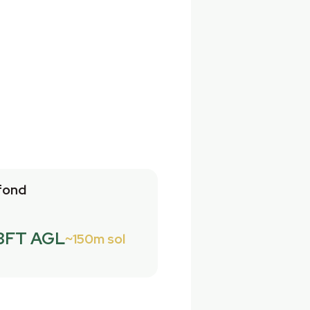
fond
3FT AGL
150m sol