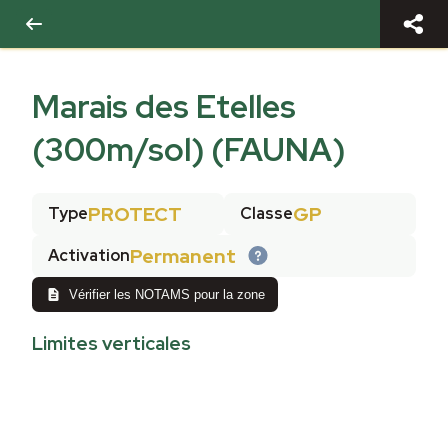
Marais des Etelles
(300m/sol) (FAUNA)
PROTECT
GP
Type
Classe
Permanent
Activation
Vérifier les NOTAMS pour la zone
Limites verticales