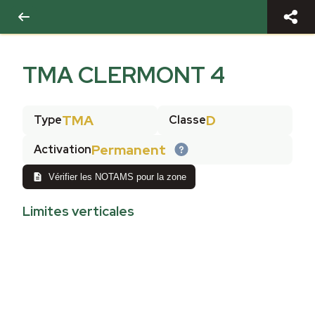
TMA CLERMONT 4
TMA
D
Type
Classe
Permanent
Activation
Vérifier les NOTAMS pour la zone
Limites verticales