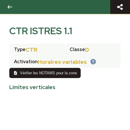
CTR ISTRES 1.1
CTR
D
Type
Classe
Horaires variables
Activation
Vérifier les NOTAMS pour la zone
Limites verticales