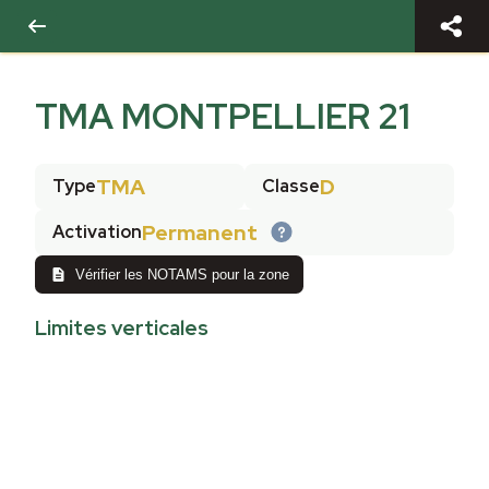
TMA MONTPELLIER 21
TMA
D
Type
Classe
Permanent
Activation
Vérifier les NOTAMS pour la zone
Limites verticales