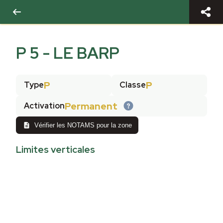
P 5 - LE BARP
P
P
Type
Classe
Permanent
Activation
Vérifier les NOTAMS pour la zone
Limites verticales