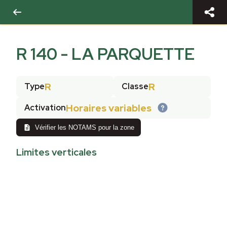
R 140 - LA PARQUETTE
R
R
Type
Classe
Horaires variables
Activation
Vérifier les NOTAMS pour la zone
Limites verticales