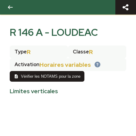
R 146 A - LOUDEAC
R
R
Type
Classe
Horaires variables
Activation
Vérifier les NOTAMS pour la zone
Limites verticales