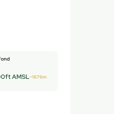
fond
00ft AMSL
1676m