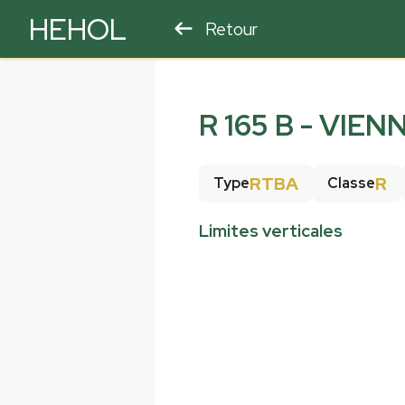
HEHOL
Retour
PARAPENTE
ULM
R 165 B - VIE
RTBA
R
Type
Classe
Limites verticales