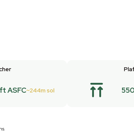
cher
Pla
ft ASFC
55
244m sol
ns.