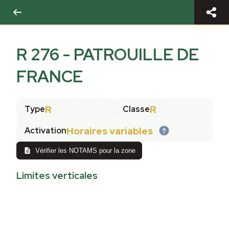
R 276 - PATROUILLE DE
FRANCE
R
R
Type
Classe
Horaires variables
Activation
Vérifier les NOTAMS pour la zone
Limites verticales