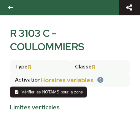
R 3103 C -
COULOMMIERS
R
R
Type
Classe
Horaires variables
Activation
Vérifier les NOTAMS pour la zone
Limites verticales