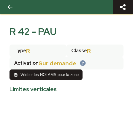
R 42 - PAU
R
R
Type
Classe
Sur demande
Activation
Vérifier les NOTAMS pour la zone
Limites verticales