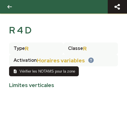
R 4 D
R
R
Type
Classe
Horaires variables
Activation
Vérifier les NOTAMS pour la zone
Limites verticales