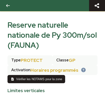
Reserve naturelle
nationale de Py 300m/sol
(FAUNA)
PROTECT
GP
Type
Classe
Horaires programmés
Activation
Vérifier les NOTAMS pour la zone
Limites verticales