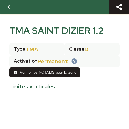
TMA SAINT DIZIER 1.2
TMA
D
Type
Classe
Permanent
Activation
Vérifier les NOTAMS pour la zone
Limites verticales