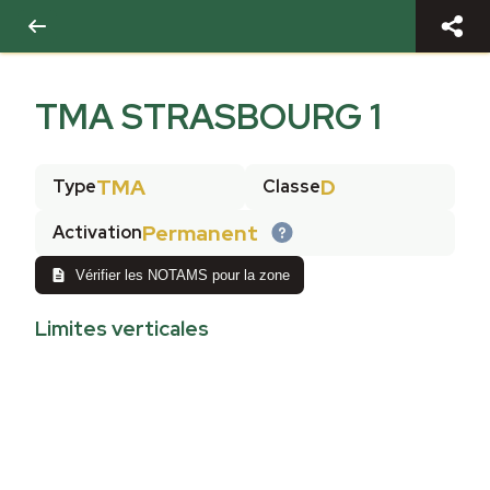
TMA STRASBOURG 1
TMA
D
Type
Classe
Permanent
Activation
Vérifier les NOTAMS pour la zone
Limites verticales