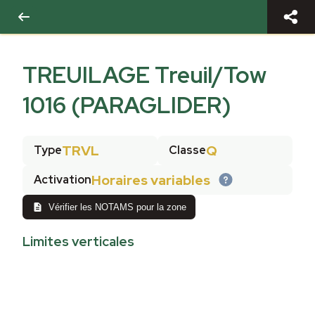
TREUILAGE Treuil/Tow
1016 (PARAGLIDER)
TRVL
Q
Type
Classe
Horaires variables
Activation
Vérifier les NOTAMS pour la zone
Limites verticales