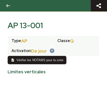
AP 13-001
AP
Q
Type
Classe
De jour
Activation
Vérifier les NOTAMS pour la zone
Limites verticales