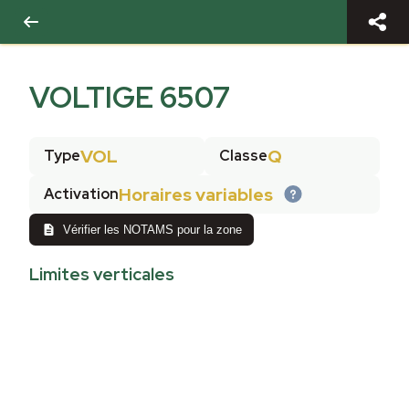
VOLTIGE 6507
VOL
Q
Type
Classe
Horaires variables
Activation
Vérifier les NOTAMS pour la zone
Limites verticales