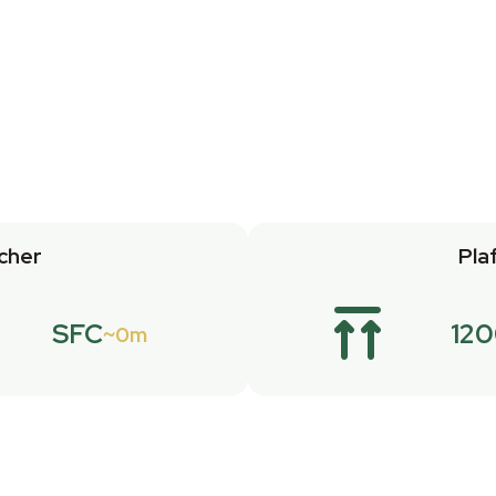
cher
Pla
SFC
12
0m