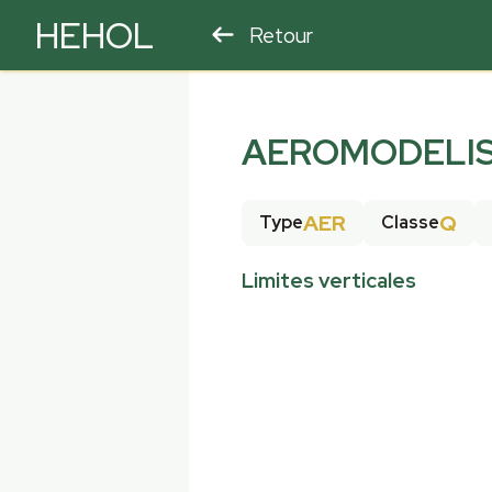
HEHOL
Retour
PARAPENTE
ULM
AEROMODELIS
AER
Q
Type
Classe
Limites verticales