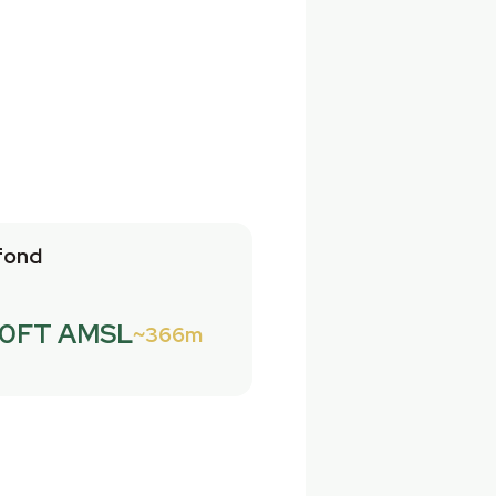
fond
00FT AMSL
366m