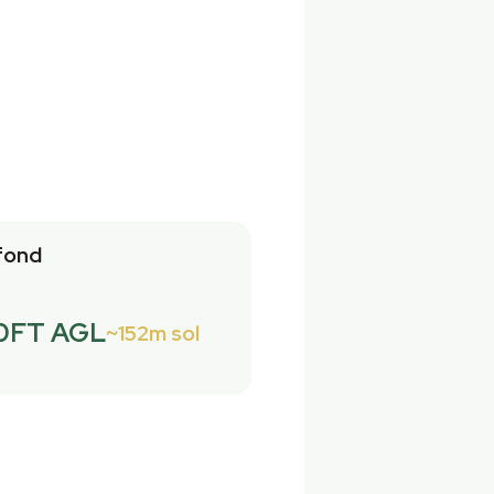
fond
0FT AGL
152m sol