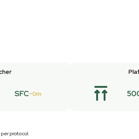
cher
Pla
SFC
50
0m
 per protocol.