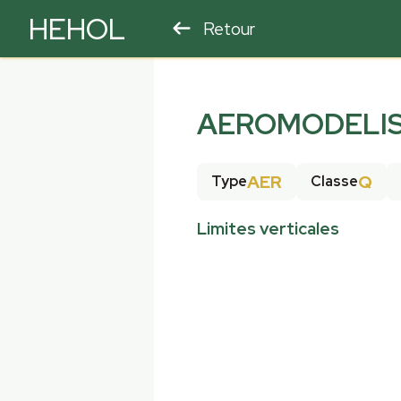
HEHOL
Retour
PARAPENTE
ULM
AEROMODELIS
AER
Q
Type
Classe
Limites verticales