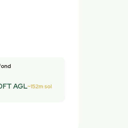
fond
0FT AGL
152m sol