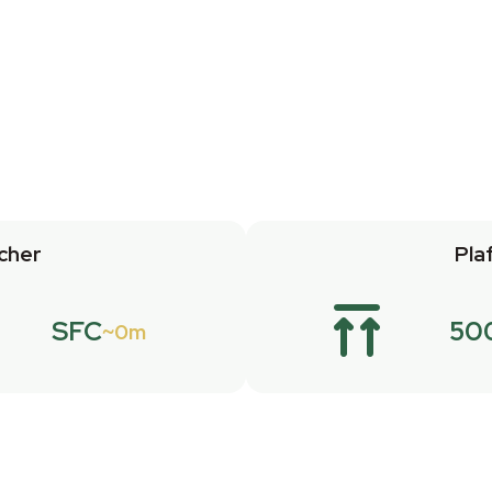
cher
Pla
SFC
50
0m