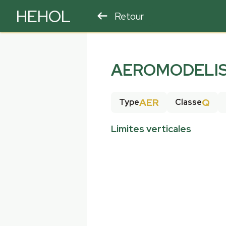
HEHOL
Retour
PARAPENTE
ULM
AEROMODELIS
AER
Q
Type
Classe
Limites verticales