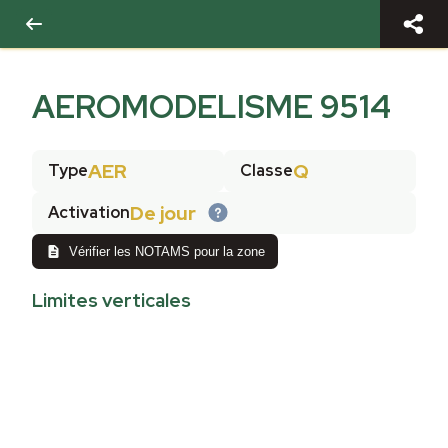
AEROMODELISME 9514
AER
Q
Type
Classe
De jour
Activation
Vérifier les NOTAMS pour la zone
Limites verticales