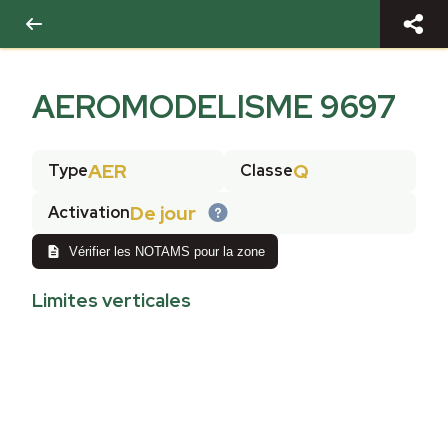
AEROMODELISME 9697
AER
Q
Type
Classe
De jour
Activation
Vérifier les NOTAMS pour la zone
Limites verticales