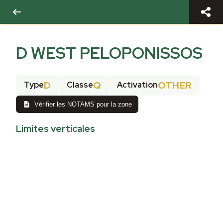
D WEST PELOPONISSOS
D
Q
OTHER
Type
Classe
Activation
Vérifier les NOTAMS pour la zone
Limites verticales